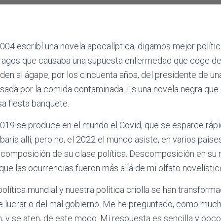
2004 escribí una novela apocalíptica, digamos mejor polític
ragos que causaba una supuesta enfermedad que coge des
den al ágape, por los cincuenta años, del presidente de un
sada por la comida contaminada. Es una novela negra que 
sa fiesta banquete.
2019 se produce en el mundo el Covid, que se esparce ráp
baría allí, pero no, el 2022 el mundo asiste, en varios paíse
composición de su clase política. Descomposición en su me
que las ocurrencias fueron más allá de mi olfato novelístic
política mundial y nuestra política criolla se han transforma
 de lucrar o del mal gobierno. Me he preguntado, como mu
n, y se aten, de este modo. Mi respuesta es sencilla y poco