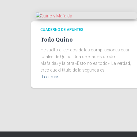
CUADERNO DE APUNTES
Todo Quino
He vuelto a leer dos de las compilaciones casi
totales de Quino. Una de ellas es «Todo
Mafalda» y la otra «Esto no es todo». La verdad,
creo que el título de la segunda es
Leer más