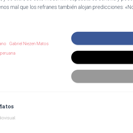
nos mal que los refranes también alojan predicciones: «No
uano
Gabriel Niezen Matos
a peruana
Matos
iovisual.