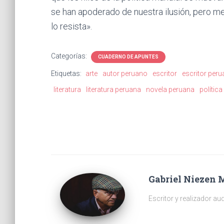
se han apoderado de nuestra ilusión, pero me
lo resista».
Categorías:
CUADERNO DE APUNTES
Etiquetas:
arte
autor peruano
escritor
escritor per
literatura
literatura peruana
novela peruana
polític
Gabriel Niezen 
Escritor y realizador aud