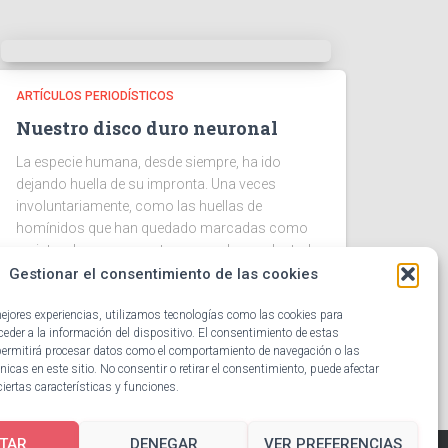
ARTÍCULOS PERIODÍSTICOS
Nuestro disco duro neuronal
La especie humana, desde siempre, ha ido
dejando huella de su impronta. Una veces
involuntariamente, como las huellas de
homínidos que han quedado marcadas como
registro de su paso y otras, con plena voluntad,
qué
Gestionar el consentimiento de las cookies
Leer más
mejores experiencias, utilizamos tecnologías como las cookies para
eder a la información del dispositivo. El consentimiento de estas
permitirá procesar datos como el comportamiento de navegación o las
nicas en este sitio. No consentir o retirar el consentimiento, puede afectar
iertas características y funciones.
TAR
DENEGAR
VER PREFERENCIAS