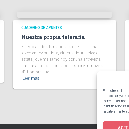
CUADERNO DE APUNTES
Nuestra propia telaraña
El texto alude a la respuesta que le di a una
joven entrevistadora, alumna de un colegio
estatal, que me llamó hoy por una entrevista
para una exposición escolar sobre mi novela
«El hombre que
Leer más
Para ofrecer las 
almacenar y/o acc
tecnologías nos 
identificaciones ú
negativamente a c
ACEP