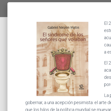
El 
est
acu
cau
a e
El 
aca
des
por
La 
gobernar, a una acepción pesimista: el arte
que los hilos de la política mundial se mueva