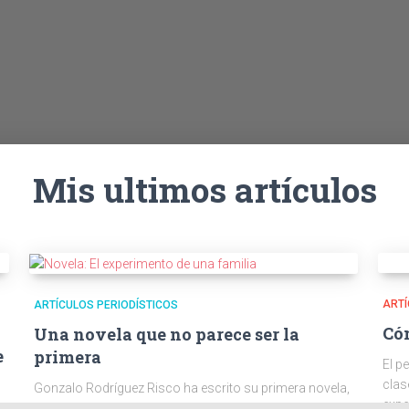
Mis ultimos artículos
ARTÍ
ARTÍCULOS PERIODÍSTICOS
Cóm
Una novela que no parece ser la
e
primera
El p
clas
Gonzalo Rodríguez Risco ha escrito su primera novela,
expe
El experimento de una familia, editorial Clorinda, como