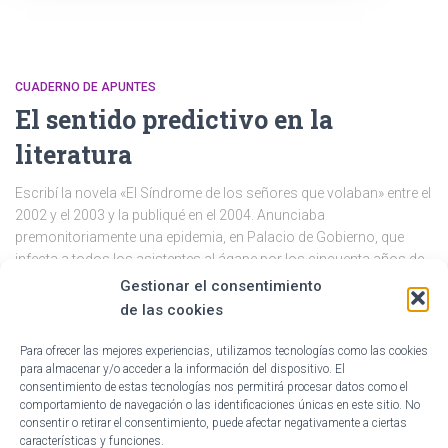
CUADERNO DE APUNTES
El sentido predictivo en la
literatura
Escribí la novela «El Síndrome de los señores que volaban» entre el
2002 y el 2003 y la publiqué en el 2004. Anunciaba
premonitoriamente una epidemia, en Palacio de Gobierno, que
infecta a todos los asistentes al ágape por los cincuenta años de
un presidente, de cualquier presidente. Eran tiempos
Gestionar el consentimiento
Leer más
de las cookies
Por
Gabriel Niezen Matos
, hace
5 años
Para ofrecer las mejores experiencias, utilizamos tecnologías como las cookies
para almacenar y/o acceder a la información del dispositivo. El
consentimiento de estas tecnologías nos permitirá procesar datos como el
comportamiento de navegación o las identificaciones únicas en este sitio. No
consentir o retirar el consentimiento, puede afectar negativamente a ciertas
características y funciones.